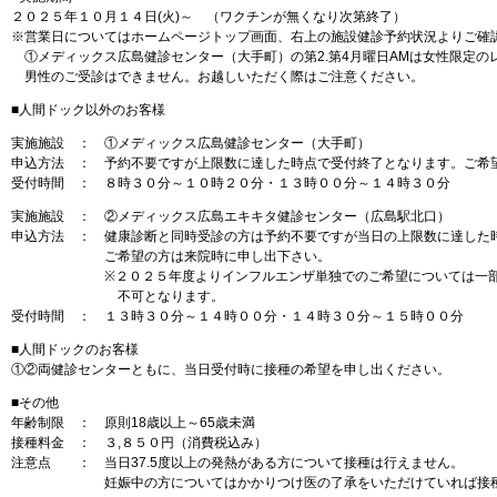
２０２５年１０月１４日(火)～ （ワクチンが無くなり次第終了）
※営業日についてはホームページトップ画面、右上の施設健診予約状況よりご確
①メディックス広島健診センター（大手町）の第2.第4月曜日AMは女性限定の
男性のご受診はできません。お越しいただく際はご注意ください。
■人間ドック以外のお客様
実施施設 ： ①メディックス広島健診センター（大手町）
申込方法 ： 予約不要ですが上限数に達した時点で受付終了となります。ご希
受付時間 ： ８時３０分～１０時２０分・１３時００分～１４時３０分
実施施設 ： ②メディックス広島エキキタ健診センター（広島駅北口）
申込方法 ： 健康診断と同時受診の方は予約不要ですが当日の上限数に達した
ご希望の方は来院時に申し出下さい。
※２０２５年度よりインフルエンザ単独でのご希望については一部の
不可となります。
受付時間 ： １３時３０分～１４時００分・１４時３０分～１５時００分
■人間ドックのお客様
①②両健診センターともに、当日受付時に接種の希望を申し出ください。
■その他
年齢制限 ： 原則18歳以上～65歳未満
接種料金 ： ３,８５０円（消費税込み）
注意点 ： 当日37.5度以上の発熱がある方について接種は行えません。
妊娠中の方についてはかかりつけ医の了承をいただけていれば接種