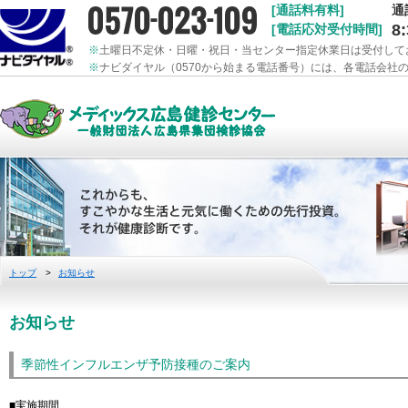
[通話料有料]
通
8
[電話応対受付時間]
※
土曜日不定休・日曜・祝日・当センター指定休業日は受付して
※
ナビダイヤル（0570から始まる電話番号）には、各電話会社
トップ
>
お知らせ
お知らせ
季節性インフルエンザ予防接種のご案内
■実施期間