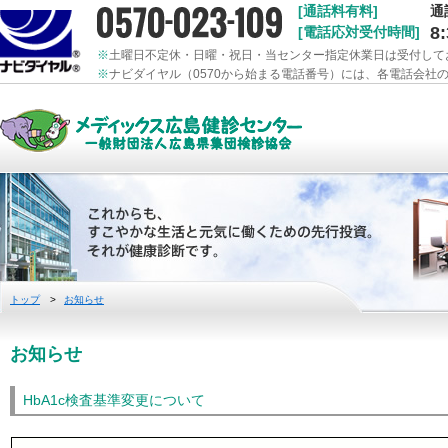
[通話料有料]
通
8
[電話応対受付時間]
※
土曜日不定休・日曜・祝日・当センター指定休業日は受付して
※
ナビダイヤル（0570から始まる電話番号）には、各電話会社
トップ
>
お知らせ
お知らせ
HbA1c検査基準変更について