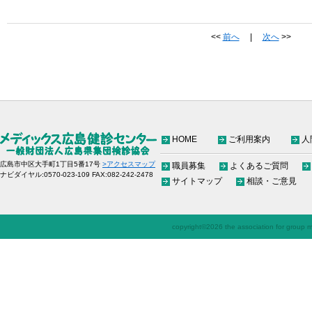
<<
前へ
|
次へ
>>
HOME
ご利用案内
人
広島市中区大手町1丁目5番17号
>アクセスマップ
職員募集
よくあるご質問
ナビダイヤル:0570-023-109 FAX:082-242-2478
サイトマップ
相談・ご意見
copyright©
2026 the association for group me