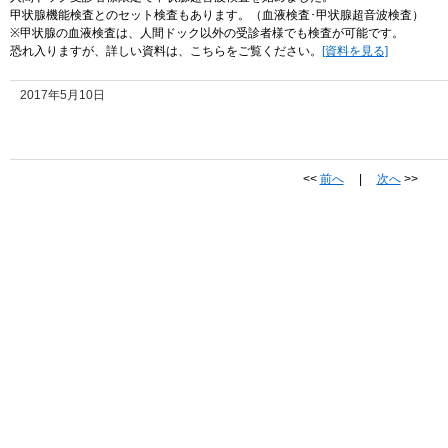
甲状腺機能検査とのセット検査もあります。（血液検査･甲状腺超音波検査）
※甲状腺の血液検査は、人間ドック以外の受診者様でも検査が可能です。
恐れ入りますが、詳しい資料は、こちらをご覧ください。
[資料を見る]
2017年5月10日
<<
前へ
|
次へ
>>