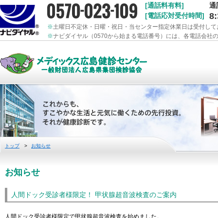
[通話料有料]
通
8
[電話応対受付時間]
※
土曜日不定休・日曜・祝日・当センター指定休業日は受付して
※
ナビダイヤル（0570から始まる電話番号）には、各電話会社
トップ
>
お知らせ
お知らせ
人間ドック受診者様限定！ 甲状腺超音波検査のご案内
人間ドック受診者様限定で甲状腺超音波検査を始めました。