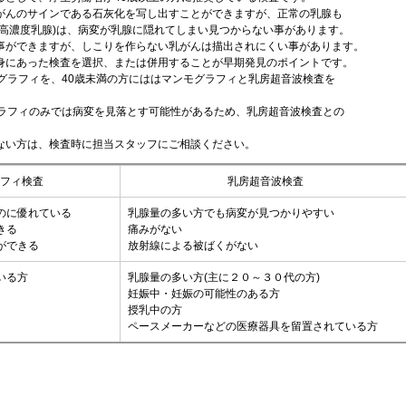
がんのサインである石灰化を写し出すことができますが、正常の乳腺も
高濃度乳腺)は、病変が乳腺に隠れてしまい見つからない事があります。
事ができますが、しこりを作らない乳がんは描出されにくい事があります。
身にあった検査を選択、または併用することが早期発見のポイントです。
グラフィを、40歳未満の方にははマンモグラフィと乳房超音波検査を
グラフィのみでは病変を見落とす可能性があるため、乳房超音波検査との
ない方は、検査時に担当スタッフにご相談ください。
フィ検査
乳房超音波検査
のに優れている
乳腺量の多い方でも病変が見つかりやすい
きる
痛みがない
ができる
放射線による被ばくがない
いる方
乳腺量の多い方(主に２０～３０代の方)
妊娠中・妊娠の可能性のある方
授乳中の方
ペースメーカーなどの医療器具を留置されている方