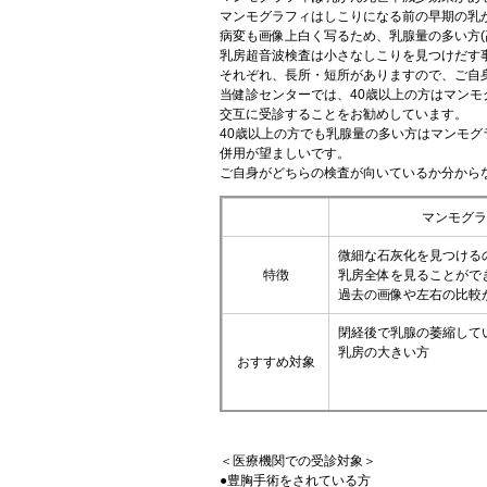
マンモグラフィはしこりになる前の早期の乳
病変も画像上白く写るため、乳腺量の多い方(
乳房超音波検査は小さなしこりを見つけだす
それぞれ、長所・短所がありますので、ご自
当健診センターでは、40歳以上の方はマンモ
交互に受診することをお勧めしています。
40歳以上の方でも乳腺量の多い方はマンモ
併用が望ましいです。
ご自身がどちらの検査が向いているか分から
マンモグラ
微細な石灰化を見つける
特徴
乳房全体を見ることがで
過去の画像や左右の比較
閉経後で乳腺の萎縮して
乳房の大きい方
おすすめ対象
＜医療機関での受診対象＞
●豊胸手術をされている方